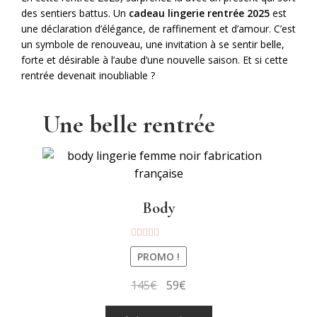
des sentiers battus. Un
cadeau lingerie rentrée 2025
est
une déclaration d’élégance, de raffinement et d’amour. C’est
un symbole de renouveau, une invitation à se sentir belle,
forte et désirable à l’aube d’une nouvelle saison. Et si cette
rentrée devenait inoubliable ?
Une belle rentrée
Body
Note
5.00
sur
PROMO !
5
Le
Le
145
€
59
€
prix
prix
Ce