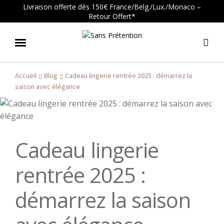
Livraison offerte dès 150€ France/Belg./Lux./Monaco –
Retour Offert*
Aller
Aller
à
au
la
cont
Accueil
Blog
Cadeau lingerie rentrée 2025 : démarrez la
navig
saison avec élégance
Cadeau lingerie
rentrée 2025 :
démarrez la saison