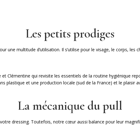
uit
produit
uit
eurs
Les petits prodiges
tions.
ons
ur une multitude d’utilisation. Il s’utilise pour le visage, le corps, 
ent
sies
t Clémentine qui revisite les essentiels de la routine hygiénique repos
 plastique et une production locale (sud de la France) et le plaisir a
e
uit
La mécanique du pull
 à votre dressing. Toutefois, notre cœur aussi balance pour leur magni