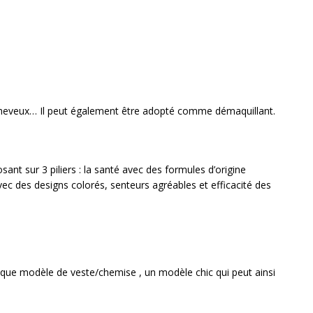
page
du
produit
les cheveux… Il peut également être adopté comme démaquillant.
ant sur 3 piliers : la santé avec des formules d’origine
vec des designs colorés, senteurs agréables et efficacité des
fique modèle de veste/chemise , un modèle chic qui peut ainsi