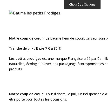
prod
Ce
initial
actuel
Choix Des Options
prod
était :
est :
a
180€.
59€.
plusi
varia
Les
opti
Notre coup de cœur
: Le baume fleur de coton. Un seul soin po
peuv
être
Tranche de prix : Entre 7 € à 80 €.
choi
sur
Les petits prodiges
est une marque Française créé par Camille e
la
naturelles, écologique avec des packagings écoresponsables sans
pag
produits.
du
prod
Notre coup de cœur
: Tout d’abord, le pull, un indispensable
être porté pour toutes les occasions.