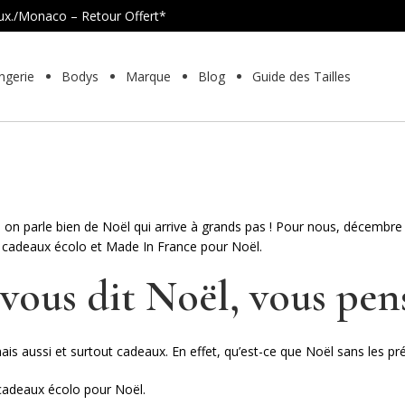
Lux./Monaco – Retour Offert*
ngerie
Bodys
Marque
Blog
Guide des Tailles
Aller
Aller
à
au
la
contenu
navigation
 on parle bien de Noël qui arrive à grands pas ! Pour nous, décembre e
es cadeaux écolo et Made In France pour Noël.
ous dit Noël, vous pens
is aussi et surtout cadeaux. En effet, qu’est-ce que Noël sans les pré
 cadeaux écolo pour Noël.