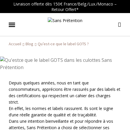
Livraison offerte dès 150€ France/Belg./Lux./Monaco –
Retour Offert*
Aller
Aller
à
au
la
cont
Accueil
Blog
Qu’est-ce que le label GOTS ?
navig
Depuis quelques années, nous en tant que
consommateurs, apprécions être rassurés par des labels et
des certifications qui respectent un cahier des charges
strict.
En effet, les normes et labels rassurent. Ils sont le signe
d’une réelle garantie de qualité et de traçabilité.
Dans une intention bienveillante et pour répondre à vos
attentes, Sans Prétention a choisi de sélectionner ses