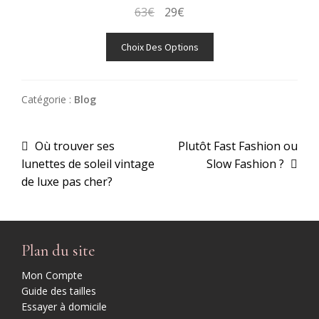
sur
Le
Le
63
€
29
€
la
prix
prix
Ce
page
initial
actuel
Choix Des Options
produit
du
était :
est :
a
produit
63€.
29€.
plusieurs
Catégorie :
Blog
variations.
Les
Article
Article
Où trouver ses
Plutôt Fast Fashion ou
options
igation
précédent :
suivant :
lunettes de soleil vintage
Slow Fashion ?
peuvent
l’article
de luxe pas cher?
être
choisies
sur
la
Plan du site
page
du
Mon Compte
produit
Guide des tailles
Essayer à domicile