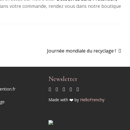
t dans votre commande, rendez vous dans notre boutique
Article
Journée mondiale du recyclage !
suivant :
Newsletter
ntion.fr
Made with ❤️ by
HelloFrenchy
age