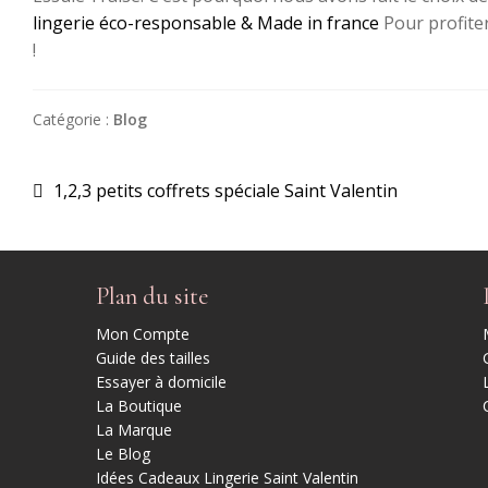
lingerie éco-responsable & Made in france
Pour profite
!
Catégorie :
Blog
Article
1,2,3 petits coffrets spéciale Saint Valentin
igation
précédent :
’article
Plan du site
Mon Compte
Guide des tailles
Essayer à domicile
La Boutique
La Marque
Le Blog
Idées Cadeaux Lingerie Saint Valentin