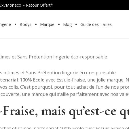
Lux./Monaco – Retour Offert*
ngerie
Bodys
Marque
Blog
Guide des Tailles
Aller
Aller
à
au
la
contenu
navigation
tenariat 100% Ecolo
avec Essuie-Fraise, une jolie marque.
N
 vos colis. C’est pourquoi, pour tout achat de l’un de nos pr
découverte, une marque qui s’allie parfaitement avec nos vale
-Fraise, mais qu’est-ce qu