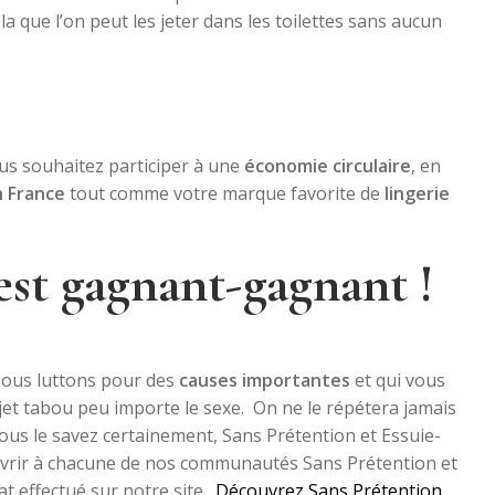
a que l’on peut les jeter dans les toilettes sans aucun
us souhaitez participer à une
économie circulaire
, en
n France
tout comme votre marque favorite de
lingerie
est gagnant-gagnant !
Nous luttons pour des
causes importantes
et qui vous
jet tabou peu importe le sexe.
On ne le répétera jamais
us le savez certainement, Sans Prétention et Essuie-
uvrir à chacune de nos communautés Sans Prétention et
t effectué sur notre site.
Découvrez Sans Prétention,